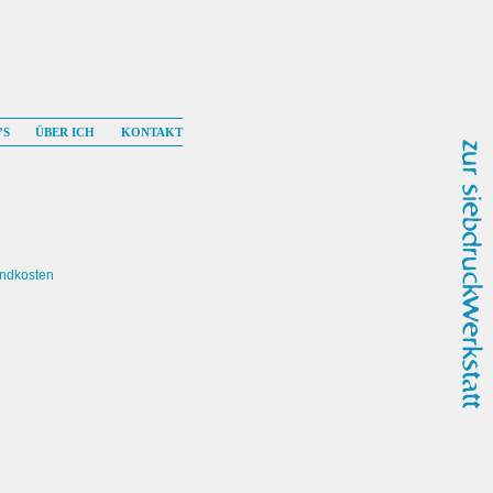
’S
ÜBER ICH
KONTAKT
andkosten