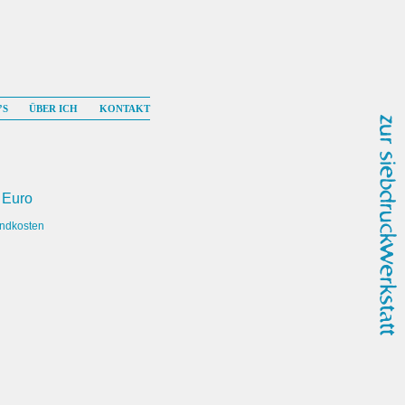
’S
ÜBER ICH
KONTAKT
 Euro
andkosten